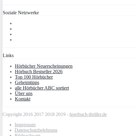
Soziale Netzwerke
Links
Hörbücher Neuerscheinungen
Hörbuch Bestseller 2026
Top 100 Hörbücher
Geheimtipps
alle Hörbücher ABC sortiert
Über uns
Kontakt
Copyright 2016 2017 2018 2019 -
hoerbuch-thriller.de
Impressum
Datenschutzbelehrung
Bildnachweis