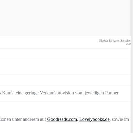
Sidebar für Autor/Sprecher
250
 Kaufs, eine geringe Verkaufsprovision vom jeweiligen Partner
sionen unter anderem auf
Goodreads.com
,
Lovelybooks.de
, sowie im