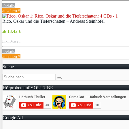
Details
ansehen *
Rico, Oskar und die Tieferschatten – Andreas Steinhöfel
13,42 €
ab
inkl. MwSt.
Details
ansehen *
Suche
Hörproben auf YOUTUBE
Google Ad