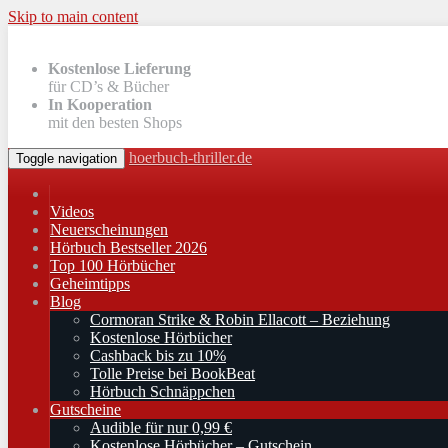
Skip to main content
Kostenlose Lieferung
für CD’s & Bücher
In Kooperation
mit den besten Shops
hoerbuch-thriller.de
Toggle navigation
Videos
Neuerscheinungen
Hörbuch Bestseller 2026
Top 100 Hörbücher
Geheimtipps
Blog
Cormoran Strike & Robin Ellacott – Beziehung
Kostenlose Hörbücher
Cashback bis zu 10%
Tolle Preise bei BookBeat
Hörbuch Schnäppchen
Gutscheine
Audible für nur 0,99 €
Kostenlose Hörbücher – Gutschein