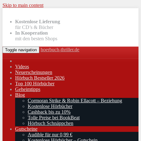
Skip to main content
Kostenlose Lieferung
für CD’s & Bücher
In Kooperation
mit den besten Shops
hoerbuch-thriller.de
Toggle navigation
Videos
Neuerscheinungen
Hörbuch Bestseller 2026
Top 100 Hörbücher
Geheimtipps
Blog
Cormoran Strike & Robin Ellacott – Beziehung
Kostenlose Hörbücher
Cashback bis zu 10%
Tolle Preise bei BookBeat
Hörbuch Schnäppchen
Gutscheine
Audible für nur 0,99 €
Kostenlose Hörbücher – Gutschein