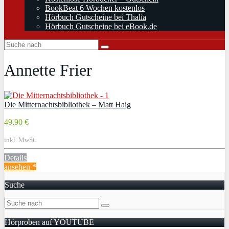
BookBeat 6 Wochen kostenlos
Hörbuch Gutscheine bei Thalia
Hörbuch Gutscheine bei eBook.de
Annette Frier
Die Mitternachtsbibliothek – Matt Haig
49,90 €
inkl. MwSt.
Details
ansehen *
Suche
Hörproben auf YOUTUBE