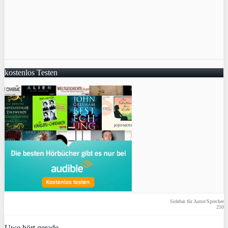
kostenlos Testen
Sidebar für Autor/Sprecher
250
Uwe hört gerade