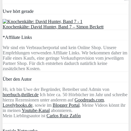
Uwe hört gerade
Knochenkälte: David Hunter, Band 7 – Simon Beckett
*Affiliate Links
Wir sind ein Verbraucherportal und kein Online Shop. Unsere
Empfehlungen verwenden Affiliate Links. Wir bekommen daher im
Falle eines Kaufs, eine geringe Verkaufsprovision vom jeweiligen
Partner Shop. Für dich entstehen dadurch natürlich keine
zusätzlichen Kosten.
Über den Autor
Hi, ich bin Uwe der Begründer, Betreiber und Admin von
hoerbuch-thriller.de
Ich höre ca. 50 Hörbücher im Jahr und schreibe
hierzu Rezensionen unter anderem auf
Goodreads.com
,
Lovelybooks.de
, sowie im
Blogger Portal
. Meine Videos könnt ihr
in meinen
Youtube-Kanal
abonnieren.
Mein Lieblingsautor ist
Carlos Ruiz Zafón
Soziale Netzwerke