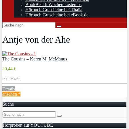
BookBeat 6 Wochen kostenlos
Hörbuch Gutscheine bei Thalia
Hörbuch Gutscheine bei eBook.de
Antje von der Ahe
The Cousins – Karen M. McManus
20,44 €
inkl. MwSt.
Details
ansehen *
Suche
Hörproben auf YOUTUBE