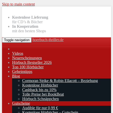
Skip to main content
Kostenlose Lieferung
für CD’s & Bücher
In Kooperation
mit den besten Shops
hoerbuch-thriller.de
Toggle navigation
Videos
Neuerscheinungen
Hörbuch Bestseller 2026
Top 100 Hörbücher
Geheimtipps
Blog
Cormoran Strike & Robin Ellacott – Beziehung
Kostenlose Hörbücher
Cashback bis zu 10%
Tolle Preise bei BookBeat
Hörbuch Schnäppchen
Gutscheine
Audible für nur 0,99 €
Kostenlose Hörbücher – Gutschein