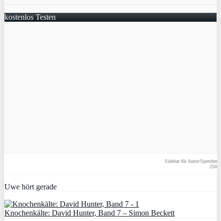
kostenlos Testen
Sidebar für Autor/Sprecher
250
Uwe hört gerade
Knochenkälte: David Hunter, Band 7 – Simon Beckett