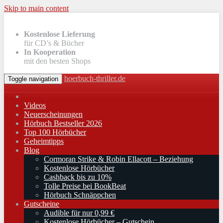
Skip to main content
Kostenlose Lieferung
für CD’s & Bücher
In Kooperation
mit den besten Shops
hoerbuch-thriller.de
Toggle navigation
Videos
Neuerscheinungen
Hörbuch Bestseller 2026
Top 100 Hörbücher
Geheimtipps
Blog
Cormoran Strike & Robin Ellacott – Beziehung
Kostenlose Hörbücher
Cashback bis zu 10%
Tolle Preise bei BookBeat
Hörbuch Schnäppchen
Gutscheine
Audible für nur 0,99 €
Kostenlose Hörbücher – Gutschein