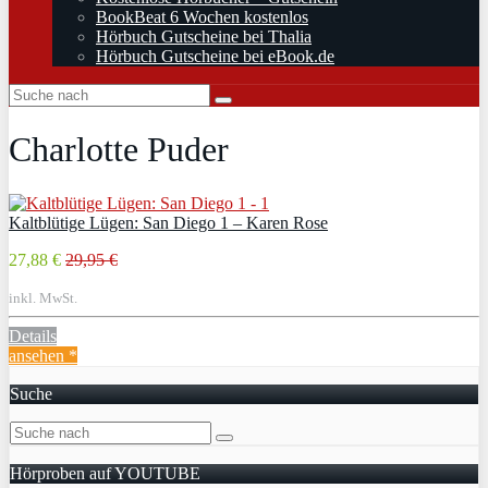
BookBeat 6 Wochen kostenlos
Hörbuch Gutscheine bei Thalia
Hörbuch Gutscheine bei eBook.de
Charlotte Puder
Kaltblütige Lügen: San Diego 1 – Karen Rose
27,88 €
29,95 €
inkl. MwSt.
Details
ansehen *
Suche
Hörproben auf YOUTUBE