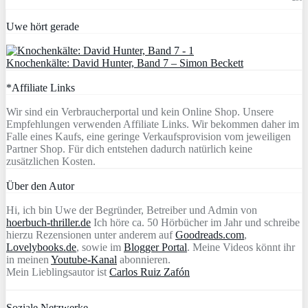
Uwe hört gerade
Knochenkälte: David Hunter, Band 7 – Simon Beckett
*Affiliate Links
Wir sind ein Verbraucherportal und kein Online Shop. Unsere
Empfehlungen verwenden Affiliate Links. Wir bekommen daher im
Falle eines Kaufs, eine geringe Verkaufsprovision vom jeweiligen
Partner Shop. Für dich entstehen dadurch natürlich keine
zusätzlichen Kosten.
Über den Autor
Hi, ich bin Uwe der Begründer, Betreiber und Admin von
hoerbuch-thriller.de
Ich höre ca. 50 Hörbücher im Jahr und schreibe
hierzu Rezensionen unter anderem auf
Goodreads.com
,
Lovelybooks.de
, sowie im
Blogger Portal
. Meine Videos könnt ihr
in meinen
Youtube-Kanal
abonnieren.
Mein Lieblingsautor ist
Carlos Ruiz Zafón
Soziale Netzwerke