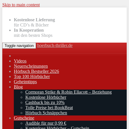
Skip to main content
Kostenlose Lieferung
für CD’s & Bücher
In Kooperation
mit den besten Shops
hoerbuch-thriller.de
Toggle navigation
Videos
Neuerscheinungen
Hörbuch Bestseller 2026
Top 100 Hörbücher
Geheimtipps
Blog
Cormoran Strike & Robin Ellacott – Beziehung
Kostenlose Hörbücher
Cashback bis zu 10%
Tolle Preise bei BookBeat
Hörbuch Schnäppchen
Gutscheine
Audible für nur 0,99 €
Kostenlose Hörbücher – Gutschein