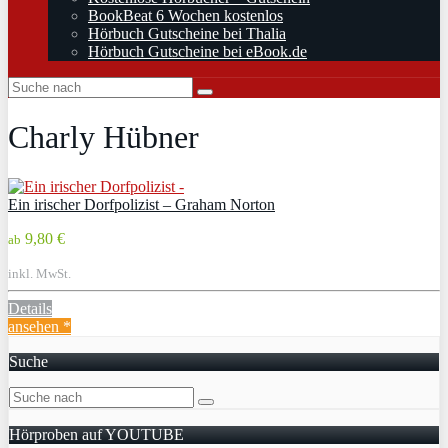
BookBeat 6 Wochen kostenlos
Hörbuch Gutscheine bei Thalia
Hörbuch Gutscheine bei eBook.de
Charly Hübner
Ein irischer Dorfpolizist – Graham Norton
9,80 €
ab
inkl. MwSt.
Details
ansehen *
Suche
Hörproben auf YOUTUBE