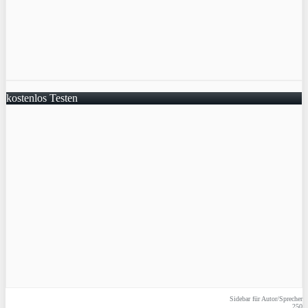
kostenlos Testen
Sidebar für Autor/Sprecher
250