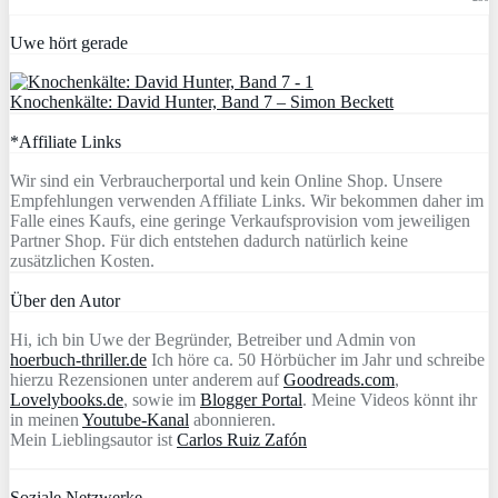
Uwe hört gerade
Knochenkälte: David Hunter, Band 7 – Simon Beckett
*Affiliate Links
Wir sind ein Verbraucherportal und kein Online Shop. Unsere
Empfehlungen verwenden Affiliate Links. Wir bekommen daher im
Falle eines Kaufs, eine geringe Verkaufsprovision vom jeweiligen
Partner Shop. Für dich entstehen dadurch natürlich keine
zusätzlichen Kosten.
Über den Autor
Hi, ich bin Uwe der Begründer, Betreiber und Admin von
hoerbuch-thriller.de
Ich höre ca. 50 Hörbücher im Jahr und schreibe
hierzu Rezensionen unter anderem auf
Goodreads.com
,
Lovelybooks.de
, sowie im
Blogger Portal
. Meine Videos könnt ihr
in meinen
Youtube-Kanal
abonnieren.
Mein Lieblingsautor ist
Carlos Ruiz Zafón
Soziale Netzwerke