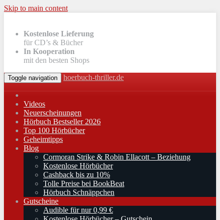
Skip to main content
Kostenlose Lieferung
für CD’s & Bücher
In Kooperation
mit den besten Shops
hoerbuch-thriller.de
Toggle navigation
Videos
Neuerscheinungen
Hörbuch Bestseller 2026
Top 100 Hörbücher
Geheimtipps
Blog
Cormoran Strike & Robin Ellacott – Beziehung
Kostenlose Hörbücher
Cashback bis zu 10%
Tolle Preise bei BookBeat
Hörbuch Schnäppchen
Gutscheine
Audible für nur 0,99 €
Kostenlose Hörbücher – Gutschein