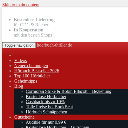
Skip to main content
Kostenlose Lieferung
für CD’s & Bücher
In Kooperation
mit den besten Shops
hoerbuch-thriller.de
Toggle navigation
Videos
Neuerscheinungen
Hörbuch Bestseller 2026
Top 100 Hörbücher
Geheimtipps
Blog
Cormoran Strike & Robin Ellacott – Beziehung
Kostenlose Hörbücher
Cashback bis zu 10%
Tolle Preise bei BookBeat
Hörbuch Schnäppchen
Gutscheine
Audible für nur 0,99 €
Kostenlose Hörbücher – Gutschein