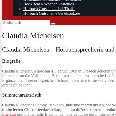
BookBeat 6 Wochen kostenlos
Hörbuch Gutscheine bei Thalia
Hörbuch Gutscheine bei eBook.de
Claudia Michelsen
Claudia Michelsen – Hörbuchsprecherin und 
Biografie
Claudia Michelsen wurde am 4. Februar 1969 in Dresden geboren und 
führten sie an die Volksbühne Berlin, wo sie ihre künstlerische Lauf
Ergänzend zu ihrer erfolgreichen Schauspielkarriere ist sie seit vielen
öffentlich bekannt.
Stimmcharakteristik
Claudia Michelsens Stimme ist
warm
,
klar
und
facettenreich
. Sie v
nuancierten Charakterdarstellung
und im
differenzierten emoti
Literatur
und dramatische Erzählungen überzeugt sie durch Intensität