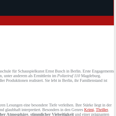
schule für Schauspielkunst Ernst Busch in Berlin. Erste Engagements
n, unter anderem als Ermittlerin im
Polizeiruf 110
Magdeburg.
er Produktionen realisiert. Sie lebt in Berlin, ihr Familienstand ist
hren Lesungen eine besondere Tiefe verleihen. Ihre Stärke liegt in der
d glaubhaft interpretiert. Besonders in den Genres
Krimi,
Thriller
,
cher Atmosphäre
,
stimmlicher Vielseitigkeit
und einer prägnanten