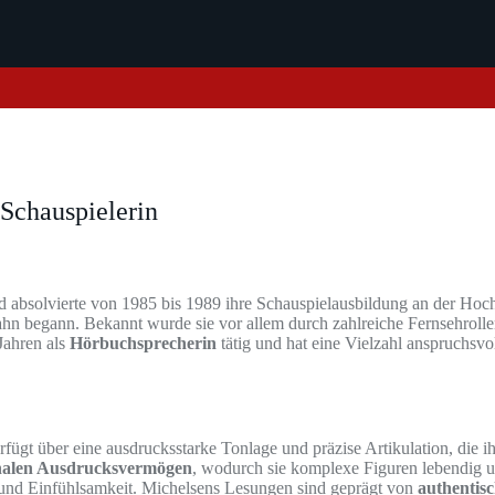
Schauspielerin
absolvierte von 1985 bis 1989 ihre Schauspielausbildung an der Hoch
bahn begann. Bekannt wurde sie vor allem durch zahlreiche Fernsehrolle
 Jahren als
Hörbuchsprecherin
tätig und hat eine Vielzahl anspruchsvoll
erfügt über eine ausdrucksstarke Tonlage und präzise Artikulation, die i
onalen Ausdrucksvermögen
, wodurch sie komplexe Figuren lebendig un
 und Einfühlsamkeit. Michelsens Lesungen sind geprägt von
authentis