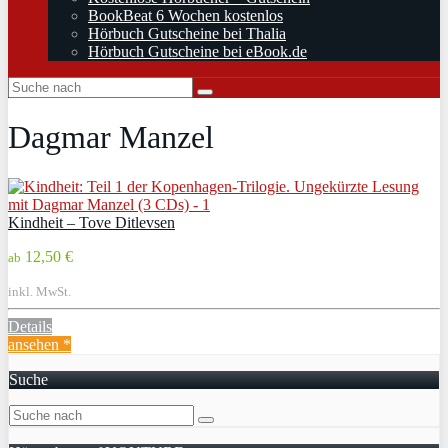
BookBeat 6 Wochen kostenlos
Hörbuch Gutscheine bei Thalia
Hörbuch Gutscheine bei eBook.de
Dagmar Manzel
Kindheit – Tove Ditlevsen
12,50 €
ab
inkl. MwSt.
Details
ansehen *
Suche