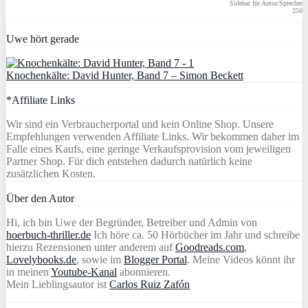
Sidebar für Autor/Sprecher
250
Uwe hört gerade
Knochenkälte: David Hunter, Band 7 – Simon Beckett
*Affiliate Links
Wir sind ein Verbraucherportal und kein Online Shop. Unsere
Empfehlungen verwenden Affiliate Links. Wir bekommen daher im
Falle eines Kaufs, eine geringe Verkaufsprovision vom jeweiligen
Partner Shop. Für dich entstehen dadurch natürlich keine
zusätzlichen Kosten.
Über den Autor
Hi, ich bin Uwe der Begründer, Betreiber und Admin von
hoerbuch-thriller.de
Ich höre ca. 50 Hörbücher im Jahr und schreibe
hierzu Rezensionen unter anderem auf
Goodreads.com
,
Lovelybooks.de
, sowie im
Blogger Portal
. Meine Videos könnt ihr
in meinen
Youtube-Kanal
abonnieren.
Mein Lieblingsautor ist
Carlos Ruiz Zafón