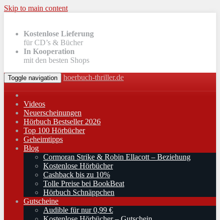
Skip to main content
Kostenlose Lieferung
für CD’s & Bücher
In Kooperation
mit den besten Shops
hoerbuch-thriller.de
Toggle navigation
Videos
Neuerscheinungen
Hörbuch Bestseller 2026
Top 100 Hörbücher
Geheimtipps
Blog
Cormoran Strike & Robin Ellacott – Beziehung
Kostenlose Hörbücher
Cashback bis zu 10%
Tolle Preise bei BookBeat
Hörbuch Schnäppchen
Gutscheine
Audible für nur 0,99 €
Kostenlose Hörbücher – Gutschein