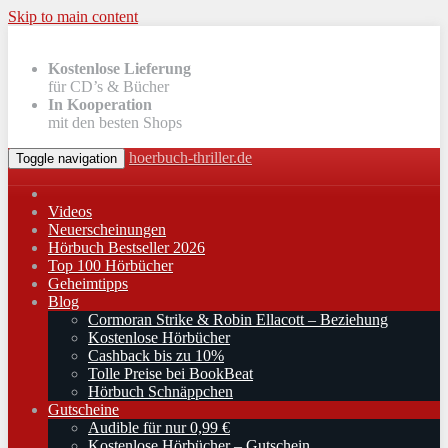
Skip to main content
Kostenlose Lieferung
für CD’s & Bücher
In Kooperation
mit den besten Shops
hoerbuch-thriller.de
Toggle navigation
Videos
Neuerscheinungen
Hörbuch Bestseller 2026
Top 100 Hörbücher
Geheimtipps
Blog
Cormoran Strike & Robin Ellacott – Beziehung
Kostenlose Hörbücher
Cashback bis zu 10%
Tolle Preise bei BookBeat
Hörbuch Schnäppchen
Gutscheine
Audible für nur 0,99 €
Kostenlose Hörbücher – Gutschein