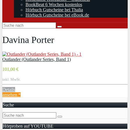
BookBeat 6 Wochen kostenlos
Hörbuch Gutscheine bei Thalia
Hörbuch Gutscheine bei eBook.de
Davina Porter
Outlander (Outlander Series, Band 1)
101,00 €
inkl. MwSt.
Details
ansehen *
Suche
Hörproben auf YOUTUBE