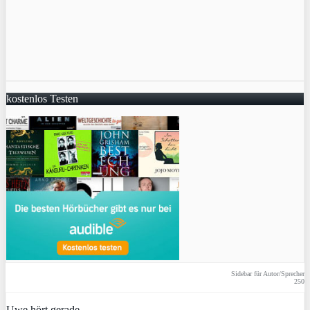
kostenlos Testen
Sidebar für Autor/Sprecher
250
Uwe hört gerade