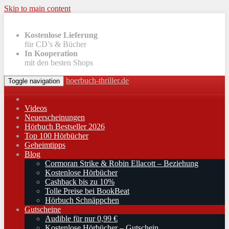
Skip to main content
Kostenlose Lieferung
für CD’s & Bücher
In Kooperation
mit den besten Shops
hoerbuch-thriller.de
Toggle navigation
Videos
Neuerscheinungen
Hörbuch Bestseller 2026
Top 100 Hörbücher
Geheimtipps
Blog
Cormoran Strike & Robin Ellacott – Beziehung
Kostenlose Hörbücher
Cashback bis zu 10%
Tolle Preise bei BookBeat
Hörbuch Schnäppchen
Gutscheine
Audible für nur 0,99 €
Kostenlose Hörbücher – Gutschein