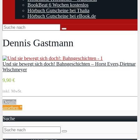
BookBeat 6 Wochen kostenlos
Hörbuch Gutscheine bei Thalia
Hörbuch Gutscheine bei eBook.de
Dennis Gastmann
Und sie bewegt sich doch! Bahngeschichten – Horst Evers,Dietmar
Wischmeyer
9,90 €
inkl. MwSt.
Details
ansehen *
Suche