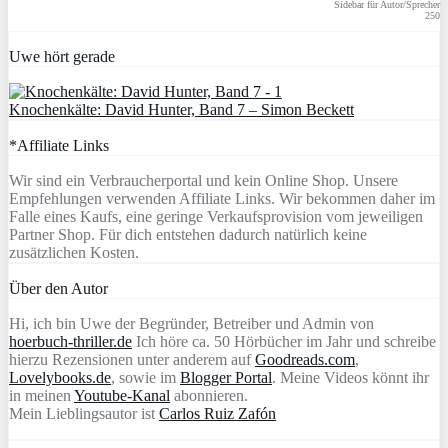
Sidebar für Autor/Sprecher
250
Uwe hört gerade
Knochenkälte: David Hunter, Band 7 – Simon Beckett
*Affiliate Links
Wir sind ein Verbraucherportal und kein Online Shop. Unsere
Empfehlungen verwenden Affiliate Links. Wir bekommen daher im
Falle eines Kaufs, eine geringe Verkaufsprovision vom jeweiligen
Partner Shop. Für dich entstehen dadurch natürlich keine
zusätzlichen Kosten.
Über den Autor
Hi, ich bin Uwe der Begründer, Betreiber und Admin von
hoerbuch-thriller.de
Ich höre ca. 50 Hörbücher im Jahr und schreibe
hierzu Rezensionen unter anderem auf
Goodreads.com
,
Lovelybooks.de
, sowie im
Blogger Portal
. Meine Videos könnt ihr
in meinen
Youtube-Kanal
abonnieren.
Mein Lieblingsautor ist
Carlos Ruiz Zafón