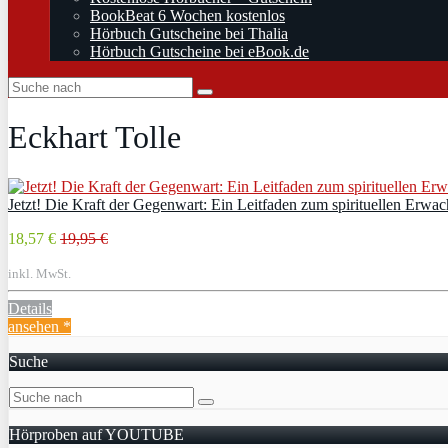
BookBeat 6 Wochen kostenlos
Hörbuch Gutscheine bei Thalia
Hörbuch Gutscheine bei eBook.de
Eckhart Tolle
Jetzt! Die Kraft der Gegenwart: Ein Leitfaden zum spirituellen Erwac
18,57 €
19,95 €
inkl. MwSt.
Details
ansehen *
Suche
Hörproben auf YOUTUBE