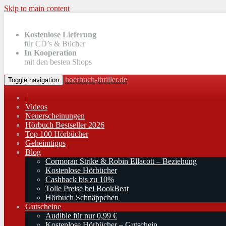
Skip to main content
Kostenlose Lieferung
für CD’s & Bücher
In Kooperation
mit den besten Shops
hoerbuch-thriller.de
Toggle navigation
Videos
Neuerscheinungen
Hörbuch Bestseller 2026
Top 100 Hörbücher
Geheimtipps
Blog
Cormoran Strike & Robin Ellacott – Beziehung
Kostenlose Hörbücher
Cashback bis zu 10%
Tolle Preise bei BookBeat
Hörbuch Schnäppchen
Gutscheine
Audible für nur 0,99 €
Kostenlose Hörbücher – Gutschein