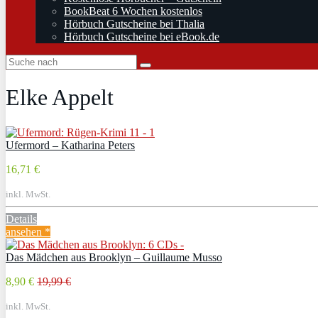
BookBeat 6 Wochen kostenlos
Hörbuch Gutscheine bei Thalia
Hörbuch Gutscheine bei eBook.de
Elke Appelt
Ufermord – Katharina Peters
16,71 €
inkl. MwSt.
Details
ansehen *
Das Mädchen aus Brooklyn – Guillaume Musso
8,90 €
19,99 €
inkl. MwSt.