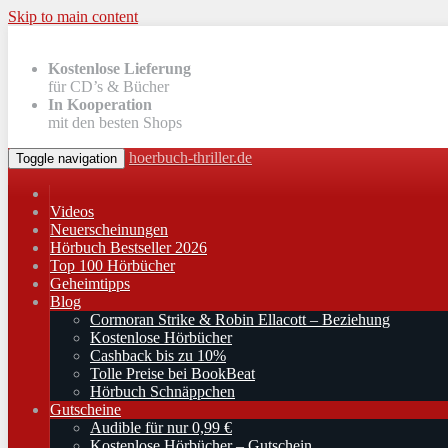
Skip to main content
Kostenlose Lieferung
für CD’s & Bücher
In Kooperation
mit den besten Shops
hoerbuch-thriller.de
Toggle navigation
Videos
Neuerscheinungen
Hörbuch Bestseller 2026
Top 100 Hörbücher
Geheimtipps
Blog
Cormoran Strike & Robin Ellacott – Beziehung
Kostenlose Hörbücher
Cashback bis zu 10%
Tolle Preise bei BookBeat
Hörbuch Schnäppchen
Gutscheine
Audible für nur 0,99 €
Kostenlose Hörbücher – Gutschein