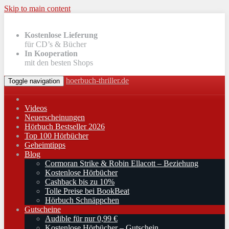
Skip to main content
Kostenlose Lieferung
für CD’s & Bücher
In Kooperation
mit den besten Shops
hoerbuch-thriller.de
Toggle navigation
Videos
Neuerscheinungen
Hörbuch Bestseller 2026
Top 100 Hörbücher
Geheimtipps
Blog
Cormoran Strike & Robin Ellacott – Beziehung
Kostenlose Hörbücher
Cashback bis zu 10%
Tolle Preise bei BookBeat
Hörbuch Schnäppchen
Gutscheine
Audible für nur 0,99 €
Kostenlose Hörbücher – Gutschein