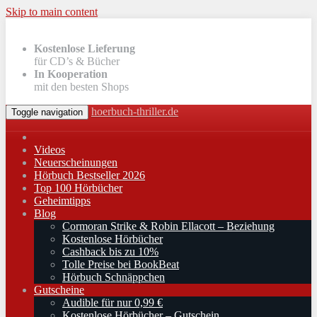
Skip to main content
Kostenlose Lieferung
für CD’s & Bücher
In Kooperation
mit den besten Shops
hoerbuch-thriller.de
Toggle navigation
Videos
Neuerscheinungen
Hörbuch Bestseller 2026
Top 100 Hörbücher
Geheimtipps
Blog
Cormoran Strike & Robin Ellacott – Beziehung
Kostenlose Hörbücher
Cashback bis zu 10%
Tolle Preise bei BookBeat
Hörbuch Schnäppchen
Gutscheine
Audible für nur 0,99 €
Kostenlose Hörbücher – Gutschein