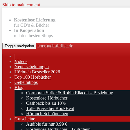
Skip to main content
Kostenlose Lieferung
für CD’s & Bücher
In Kooperation
mit den besten Shops
hoerbuch-thriller.de
Toggle navigation
Videos
Neuerscheinungen
Hörbuch Bestseller 2026
Top 100 Hörbücher
Geheimtipps
Blog
Cormoran Strike & Robin Ellacott – Beziehung
Kostenlose Hörbücher
Cashback bis zu 10%
Tolle Preise bei BookBeat
Hörbuch Schnäppchen
Gutscheine
Audible für nur 0,99 €
Kostenlose Hörbücher – Gutschein