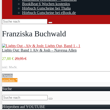
BookBeat 6 Wochen kostenlos
Hörbuch Gutscheine bei Thalia
Hörbuch Gutscheine bei eBook.de
Franziska Buchwald
Lights Out: Band 1 Aly & Josh – Navessa Allen
27,88 €
29,95 €
inkl. MwSt.
Details
ansehen *
Suche
Hörproben auf YOUTUBE