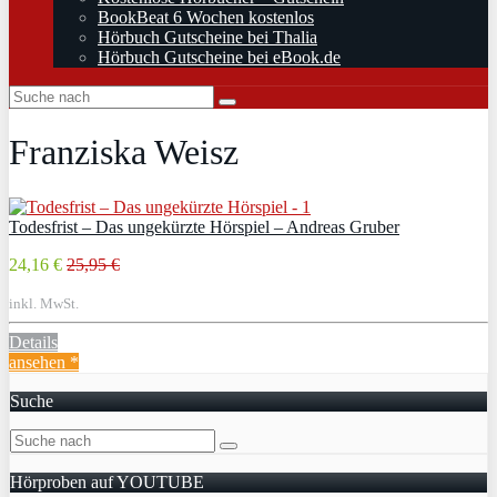
BookBeat 6 Wochen kostenlos
Hörbuch Gutscheine bei Thalia
Hörbuch Gutscheine bei eBook.de
Franziska Weisz
Todesfrist – Das ungekürzte Hörspiel – Andreas Gruber
24,16 €
25,95 €
inkl. MwSt.
Details
ansehen *
Suche
Hörproben auf YOUTUBE