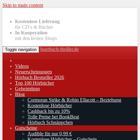
Skip to main content
Kostenlose Lieferung
für CD’s & Bücher
In Kooperation
mit den besten Shops
hoerbuch-thriller.de
Toggle navigation
Videos
Neuerscheinungen
Hörbuch Bestseller 2026
Top 100 Hörbücher
Geheimtipps
Blog
Cormoran Strike & Robin Ellacott – Beziehung
Kostenlose Hörbücher
Cashback bis zu 10%
Tolle Preise bei BookBeat
Hörbuch Schnäppchen
Gutscheine
Audible für nur 0,99 €
Kostenlose Hörbücher – Gutschein