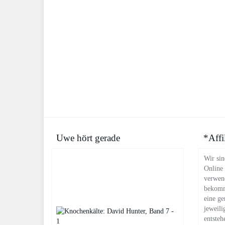
Uwe hört gerade
*Affi
Wir sin
Online
verwend
bekomm
eine ge
jeweili
entsteh