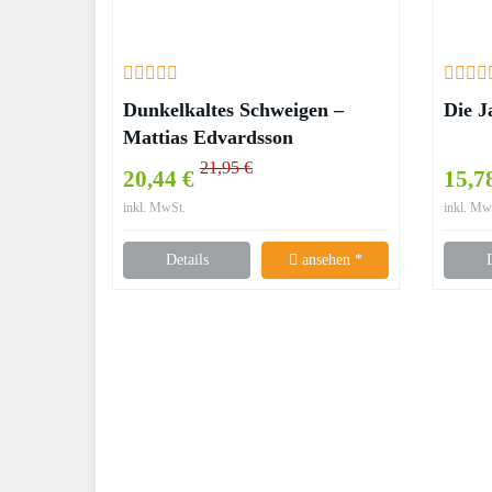
Dunkelkaltes Schweigen –
Die J
Mattias Edvardsson
21,95 €
20,44 €
15,7
inkl. MwSt.
inkl. Mw
Details
ansehen *