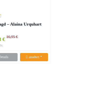
agd – Alaina Urquhart
16,95 €
8 €
St.
Details
ansehen *