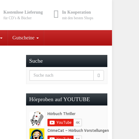
Kostenlose Lieferung
In Kooperation
für CD’s & Bücher
mit den besten Shops
Gutscheine
Suche
Hörproben auf YOUTUBE