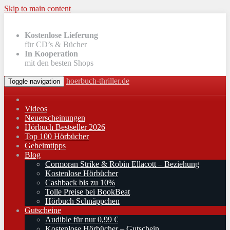
Skip to main content
Kostenlose Lieferung
für CD’s & Bücher
In Kooperation
mit den besten Shops
hoerbuch-thriller.de
Toggle navigation
Videos
Neuerscheinungen
Hörbuch Bestseller 2026
Top 100 Hörbücher
Geheimtipps
Blog
Cormoran Strike & Robin Ellacott – Beziehung
Kostenlose Hörbücher
Cashback bis zu 10%
Tolle Preise bei BookBeat
Hörbuch Schnäppchen
Gutscheine
Audible für nur 0,99 €
Kostenlose Hörbücher – Gutschein