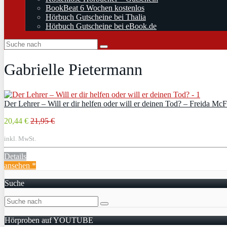
BookBeat 6 Wochen kostenlos
Hörbuch Gutscheine bei Thalia
Hörbuch Gutscheine bei eBook.de
Gabrielle Pietermann
Der Lehrer – Will er dir helfen oder will er deinen Tod? – Freida Mc
20,44 €
21,95 €
inkl. MwSt.
Details
ansehen *
Suche
Hörproben auf YOUTUBE