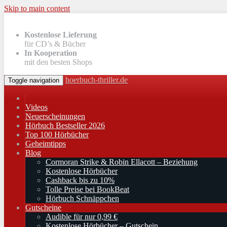
Skip to main content
Kostenlose Lieferung
für CD’s & Bücher
In Kooperation
mit den besten Shops
hoerbuch-thriller.de
Toggle navigation
Videos
Neuerscheinungen
Hörbuch Bestseller 2026
Top 100 Hörbücher
Geheimtipps
Blog
Cormoran Strike & Robin Ellacott – Beziehung
Kostenlose Hörbücher
Cashback bis zu 10%
Tolle Preise bei BookBeat
Hörbuch Schnäppchen
Gutscheine
Audible für nur 0,99 €
Kostenlose Hörbücher – Gutschein