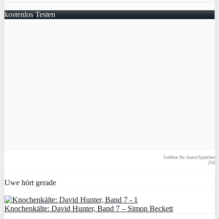
kostenlos Testen
Sidebar für Autor/Sprecher
250
Uwe hört gerade
Knochenkälte: David Hunter, Band 7 – Simon Beckett