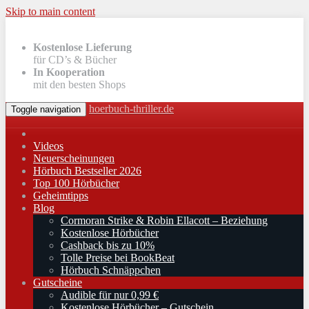
Skip to main content
Kostenlose Lieferung
für CD’s & Bücher
In Kooperation
mit den besten Shops
hoerbuch-thriller.de
Toggle navigation
Videos
Neuerscheinungen
Hörbuch Bestseller 2026
Top 100 Hörbücher
Geheimtipps
Blog
Cormoran Strike & Robin Ellacott – Beziehung
Kostenlose Hörbücher
Cashback bis zu 10%
Tolle Preise bei BookBeat
Hörbuch Schnäppchen
Gutscheine
Audible für nur 0,99 €
Kostenlose Hörbücher – Gutschein