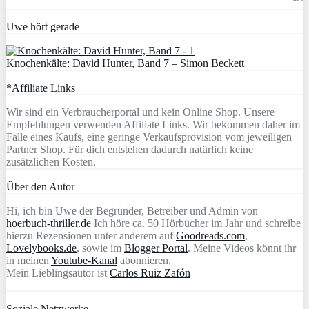
Uwe hört gerade
Knochenkälte: David Hunter, Band 7 – Simon Beckett
*Affiliate Links
Wir sind ein Verbraucherportal und kein Online Shop. Unsere
Empfehlungen verwenden Affiliate Links. Wir bekommen daher im
Falle eines Kaufs, eine geringe Verkaufsprovision vom jeweiligen
Partner Shop. Für dich entstehen dadurch natürlich keine
zusätzlichen Kosten.
Über den Autor
Hi, ich bin Uwe der Begründer, Betreiber und Admin von
hoerbuch-thriller.de
Ich höre ca. 50 Hörbücher im Jahr und schreibe
hierzu Rezensionen unter anderem auf
Goodreads.com
,
Lovelybooks.de
, sowie im
Blogger Portal
. Meine Videos könnt ihr
in meinen
Youtube-Kanal
abonnieren.
Mein Lieblingsautor ist
Carlos Ruiz Zafón
Soziale Netzwerke