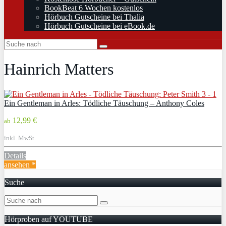
BookBeat 6 Wochen kostenlos
Hörbuch Gutscheine bei Thalia
Hörbuch Gutscheine bei eBook.de
Hainrich Matters
Ein Gentleman in Arles: Tödliche Täuschung – Anthony Coles
12,99 €
ab
inkl. MwSt.
Details
ansehen *
Suche
Hörproben auf YOUTUBE