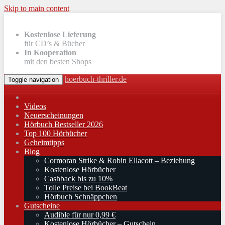
Skip to main content
Kostenlose Lieferung
für CD’s & Bücher
In Kooperation
mit den besten Shops
hoerbuch-thriller.de
Toggle navigation
Videos
Neuerscheinungen
Hörbuch Bestseller 2026
Top 100 Hörbücher
Geheimtipps
Blog
Cormoran Strike & Robin Ellacott – Beziehung
Kostenlose Hörbücher
Cashback bis zu 10%
Tolle Preise bei BookBeat
Hörbuch Schnäppchen
Gutscheine
Audible für nur 0,99 €
Kostenlose Hörbücher – Gutschein