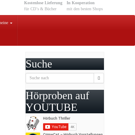
Kostenlose Lieferung
In Kooperation
für CD’s & Bücher
mit den besten Shops
heine
Suche
Hörproben auf
YOUTUBE