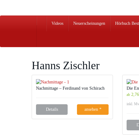
Skip
to
main
content
Videos
Neuerscheinungen
Hörbuch Best
Hanns Zischler
Nachmittage – Ferdinand von Schirach
Die En
2,76
ab
inkl. M
Details
ansehen *
D