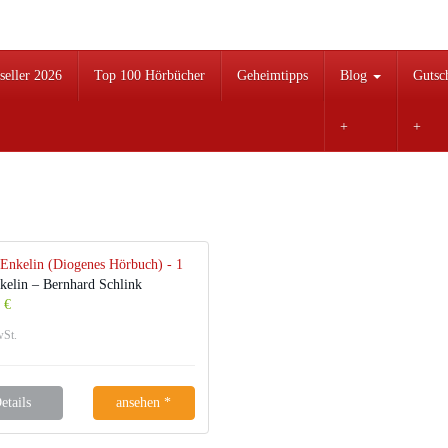
seller 2026
Top 100 Hörbücher
Geheimtipps
Blog
Gutsc
kelin – Bernhard Schlink
 €
wSt.
etails
ansehen *