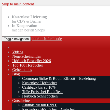
Skip to main content
Kostenlose Lieferung
für CD’s & Bücher
In Kooperation
mit den besten Shops
hoerbuch-thriller.de
Toggle navigation
Videos
Neuerscheinungen
Hörbuch Bestseller 2026
Top 100 Hörbücher
Geheimtipps
Blog
Cormoran Strike & Robin Ellacott – Beziehung
Kostenlose Hörbücher
Cashback bis zu 10%
Tolle Preise bei BookBeat
Hörbuch Schnäppchen
Gutscheine
Audible für nur 0,99 €
Kostenlose Hörbücher – Gutschein