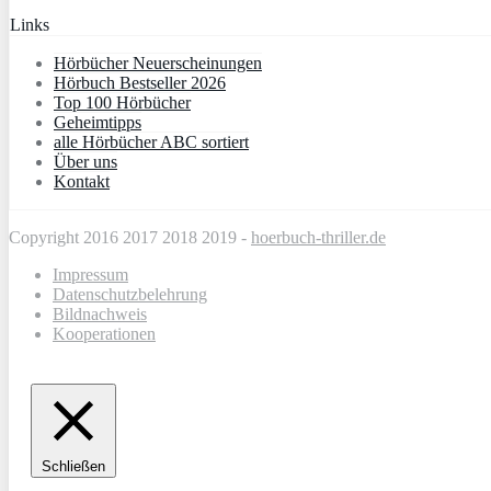
Links
Hörbücher Neuerscheinungen
Hörbuch Bestseller 2026
Top 100 Hörbücher
Geheimtipps
alle Hörbücher ABC sortiert
Über uns
Kontakt
Copyright 2016 2017 2018 2019 -
hoerbuch-thriller.de
Impressum
Datenschutzbelehrung
Bildnachweis
Kooperationen
Schließen