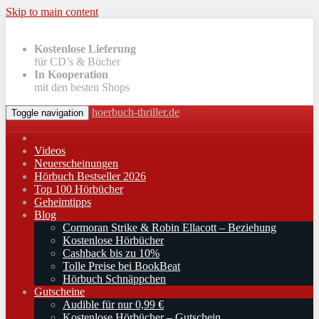
Skip to main content
Kostenlose Lieferung
für CD’s & Bücher
In Kooperation
mit den besten Shops
hoerbuch-thriller.de
Toggle navigation
Videos
Neuerscheinungen
Hörbuch Bestseller 2026
Top 100 Hörbücher
Geheimtipps
Blog
Cormoran Strike & Robin Ellacott – Beziehung
Kostenlose Hörbücher
Cashback bis zu 10%
Tolle Preise bei BookBeat
Hörbuch Schnäppchen
Gutscheine
Audible für nur 0,99 €
Kostenlose Hörbücher – Gutschein