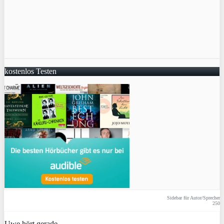
kostenlos Testen
Sidebar für Autor/Sprecher
250
Uwe hört gerade