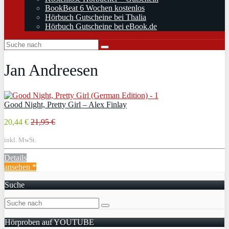
BookBeat 6 Wochen kostenlos
Hörbuch Gutscheine bei Thalia
Hörbuch Gutscheine bei eBook.de
Jan Andreesen
Good Night, Pretty Girl – Alex Finlay
20,44 €
21,95 €
inkl. MwSt.
Details
ansehen *
Suche
Hörproben auf YOUTUBE