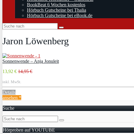
BookBeat 6 Wochen kostenlos
Hörbuch Gutscheine bei Thalia
Hörbuch Gutscheine bei eBook.de
Jaron Löwenberg
Sonnenwende – Anja Jonuleit
13,92 €
14,95 €
inkl. MwSt.
Details
ansehen *
Suche
Hörproben auf YOUTUBE