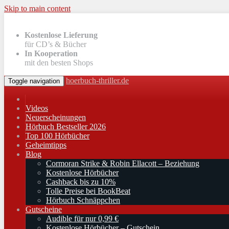
Skip to main content
Kostenlose Lieferung
für CD’s & Bücher
In Kooperation
mit den besten Shops
hoerbuch-thriller.de
Toggle navigation
Videos
Neuerscheinungen
Hörbuch Bestseller 2026
Top 100 Hörbücher
Geheimtipps
Blog
Cormoran Strike & Robin Ellacott – Beziehung
Kostenlose Hörbücher
Cashback bis zu 10%
Tolle Preise bei BookBeat
Hörbuch Schnäppchen
Gutscheine
Audible für nur 0,99 €
Kostenlose Hörbücher – Gutschein