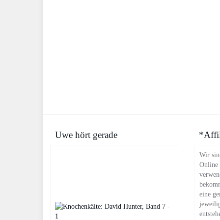
Uwe hört gerade
*Affi
Wir sin
Online
verwend
bekomm
eine ge
jeweili
entsteh