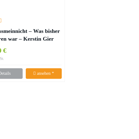
ssmeinnicht – Was bisher
ren war – Kerstin Gier
9 €
St.
Details
ansehen *