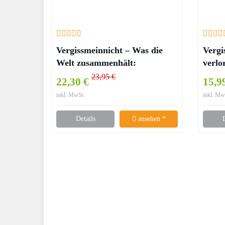
Vergissmeinnicht – Was die
Vergi
Welt zusammenhält:
verlo
Vergissmeinnicht 3 – Kerstin
23,95 €
22,30 €
15,9
Gier
inkl. MwSt.
inkl. Mw
Details
ansehen *