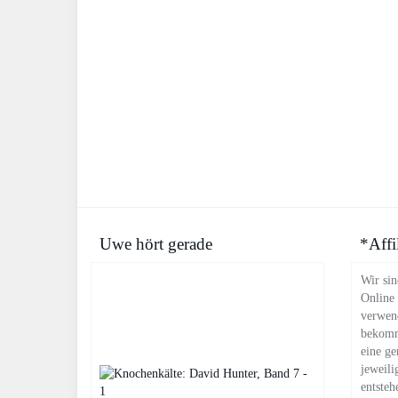
Uwe hört gerade
*Affi
Wir sin
Online
verwend
bekomm
eine ge
jeweili
entsteh