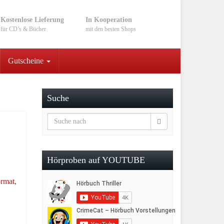
Kostenlose Lieferung
In Kooperation
für CD’s & Bücher
mit den besten Shops
Gutscheine
Suche
Hörproben auf YOUTUBE