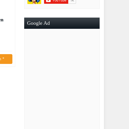
en
Google Ad
n *