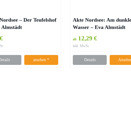
Nordsee – Der Teufelshof
Akte Nordsee: Am dunkl
 Almstädt
Wasser – Eva Almstädt
 €
12,29 €
ab
St.
inkl. MwSt.
Details
ansehen *
Details
Ansehe