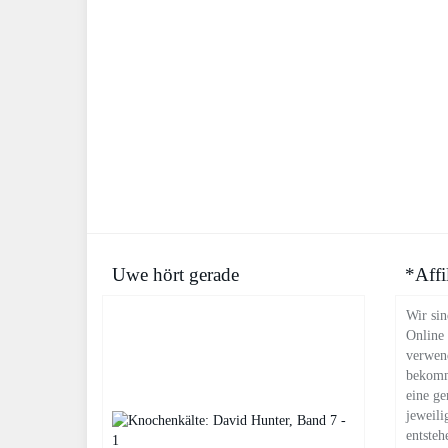
Uwe hört gerade
*Affi
Wir sin
Online
verwend
bekomm
eine ge
jeweili
entsteh