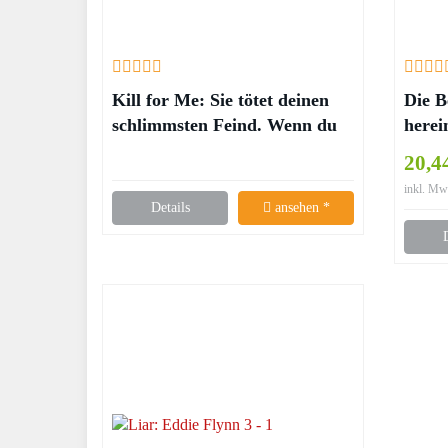
Kill for Me: Sie tötet deinen
Die B
schlimmsten Feind. Wenn du
herei
ihren tötest… – Steve
wiede
20,4
Cavanagh
Klie
inkl. Mw
Details
ansehen *