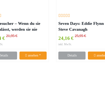
esucher – Wenn du sie
Seven Days: Eddie Flynn 
nlässt, werden sie nie
Steve Cavanagh
r gehen – Marcus
21,95 €
25,95 €
4 €
24,16 €
wer
St.
inkl. MwSt.
Details
ansehen *
Details
ansehe