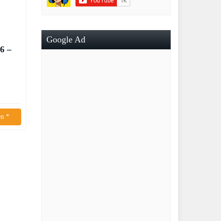
Google Ad
6 –
n *