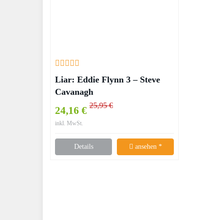
Liar: Eddie Flynn 3 – Steve
Cavanagh
25,95 €
24,16 €
inkl. MwSt.
Details
ansehen *