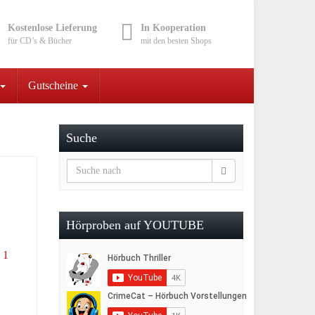
Kostenlose Lieferung
In Kooperation
für CD’s & Bücher
mit den besten Shops
Gutscheine
Suche
Hörproben auf YOUTUBE