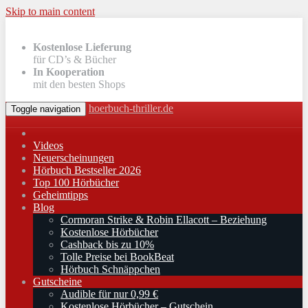
Skip to main content
Kostenlose Lieferung
für CD’s & Bücher
In Kooperation
mit den besten Shops
hoerbuch-thriller.de
Toggle navigation
Videos
Neuerscheinungen
Hörbuch Bestseller 2026
Top 100 Hörbücher
Geheimtipps
Blog
Cormoran Strike & Robin Ellacott – Beziehung
Kostenlose Hörbücher
Cashback bis zu 10%
Tolle Preise bei BookBeat
Hörbuch Schnäppchen
Gutscheine
Audible für nur 0,99 €
Kostenlose Hörbücher – Gutschein