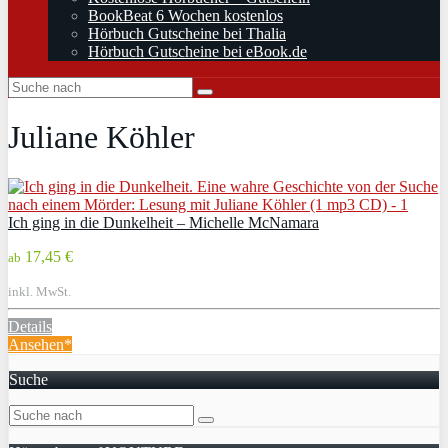
BookBeat 6 Wochen kostenlos
Hörbuch Gutscheine bei Thalia
Hörbuch Gutscheine bei eBook.de
Juliane Köhler
Ich ging in die Dunkelheit – Michelle McNamara
17,45 €
ab
inkl. MwSt.
Details
Ansehen*
Suche