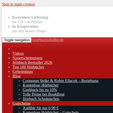
Skip to main content
Kostenlose Lieferung
für CD’s & Bücher
In Kooperation
mit den besten Shops
hoerbuch-thriller.de
Toggle navigation
Videos
Neuerscheinungen
Hörbuch Bestseller 2026
Top 100 Hörbücher
Geheimtipps
Blog
Cormoran Strike & Robin Ellacott – Beziehung
Kostenlose Hörbücher
Cashback bis zu 10%
Tolle Preise bei BookBeat
Hörbuch Schnäppchen
Gutscheine
Audible für nur 0,99 €
Kostenlose Hörbücher – Gutschein