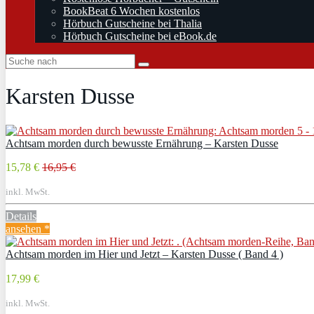
BookBeat 6 Wochen kostenlos
Hörbuch Gutscheine bei Thalia
Hörbuch Gutscheine bei eBook.de
Karsten Dusse
Achtsam morden durch bewusste Ernährung – Karsten Dusse
15,78 €
16,95 €
inkl. MwSt.
Details
ansehen *
Achtsam morden im Hier und Jetzt – Karsten Dusse ( Band 4 )
17,99 €
inkl. MwSt.