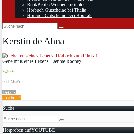
BookBeat 6 Wochen kostenlos
Hörbuch Gutscheine bei Thalia
Hörbuch Gutscheine bei eBook.de
Kerstin de Ahna
Geheimnis eines Lebens – Jennie Rooney
9,26 €
inkl. MwSt.
Details
ansehen *
Suche
Hörproben auf YOUTUBE