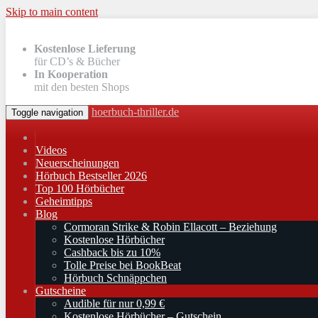
Skip to main content
Kostenlose Lieferung
für CD’s & Bücher
In Kooperation
mit den besten Shops
hoerbuch-thriller.de
Toggle navigation
Videos
Neuerscheinungen
Hörbuch Bestseller 2026
Top 100 Hörbücher
Geheimtipps
Blog
Cormoran Strike & Robin Ellacott – Beziehung
Kostenlose Hörbücher
Cashback bis zu 10%
Tolle Preise bei BookBeat
Hörbuch Schnäppchen
Gutscheine
Audible für nur 0,99 €
Kostenlose Hörbücher – Gutschein