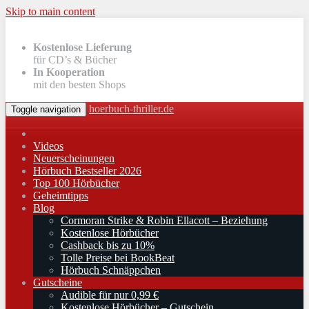
Skip to main content
Kostenlose Lieferung
für CD’s & Bücher
In Kooperation
mit den besten Shops
hoerbuch-thriller.de
Toggle navigation
Videos
Neuerscheinungen
Hörbuch Bestseller 2026
Top 100 Hörbücher
Geheimtipps
Blog
Cormoran Strike & Robin Ellacott – Beziehung
Kostenlose Hörbücher
Cashback bis zu 10%
Tolle Preise bei BookBeat
Hörbuch Schnäppchen
Gutscheine
Audible für nur 0,99 €
Kostenlose Hörbücher – Gutschein