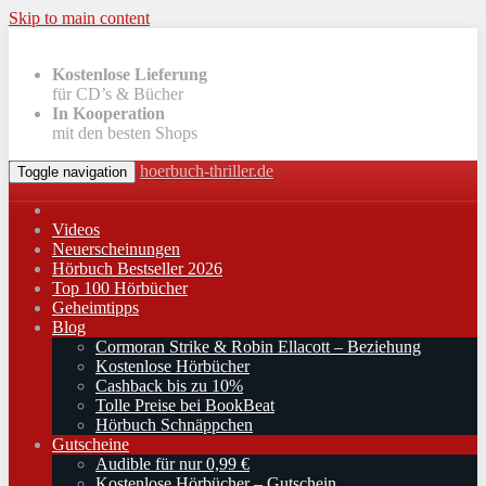
Skip to main content
Kostenlose Lieferung
für CD’s & Bücher
In Kooperation
mit den besten Shops
hoerbuch-thriller.de
Toggle navigation
Videos
Neuerscheinungen
Hörbuch Bestseller 2026
Top 100 Hörbücher
Geheimtipps
Blog
Cormoran Strike & Robin Ellacott – Beziehung
Kostenlose Hörbücher
Cashback bis zu 10%
Tolle Preise bei BookBeat
Hörbuch Schnäppchen
Gutscheine
Audible für nur 0,99 €
Kostenlose Hörbücher – Gutschein