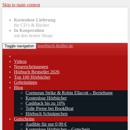
Skip to main content
Kostenlose Lieferung
für CD’s & Bücher
In Kooperation
mit den besten Shops
hoerbuch-thriller.de
Toggle navigation
Videos
Neuerscheinungen
Hörbuch Bestseller 2026
Top 100 Hörbücher
Geheimtipps
Blog
Cormoran Strike & Robin Ellacott – Beziehung
Kostenlose Hörbücher
Cashback bis zu 10%
Tolle Preise bei BookBeat
Hörbuch Schnäppchen
Gutscheine
Audible für nur 0,99 €
Kostenlose Hörbücher – Gutschein