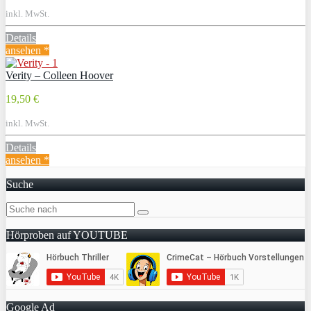
inkl. MwSt.
Details
ansehen *
Verity – Colleen Hoover
19,50 €
inkl. MwSt.
Details
ansehen *
Suche
Hörproben auf YOUTUBE
Google Ad