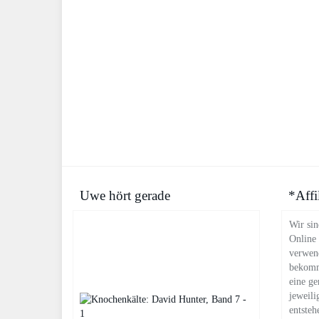
Uwe hört gerade
*Affi
Wir sin
Online
verwend
bekomm
eine ge
jeweili
entsteh