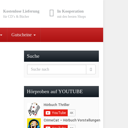
Kostenlose Lieferung
In Kooperation
für CD’s & Bücher
mit den besten Shops
Gutscheine
Suche
Hörproben auf YOUTUBE