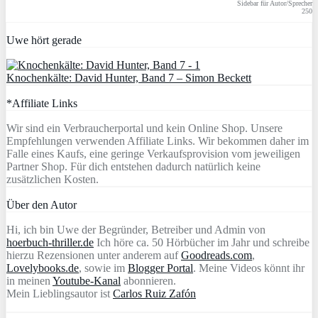
Sidebar für Autor/Sprecher
250
Uwe hört gerade
Knochenkälte: David Hunter, Band 7 – Simon Beckett
*Affiliate Links
Wir sind ein Verbraucherportal und kein Online Shop. Unsere
Empfehlungen verwenden Affiliate Links. Wir bekommen daher im
Falle eines Kaufs, eine geringe Verkaufsprovision vom jeweiligen
Partner Shop. Für dich entstehen dadurch natürlich keine
zusätzlichen Kosten.
Über den Autor
Hi, ich bin Uwe der Begründer, Betreiber und Admin von
hoerbuch-thriller.de
Ich höre ca. 50 Hörbücher im Jahr und schreibe
hierzu Rezensionen unter anderem auf
Goodreads.com
,
Lovelybooks.de
, sowie im
Blogger Portal
. Meine Videos könnt ihr
in meinen
Youtube-Kanal
abonnieren.
Mein Lieblingsautor ist
Carlos Ruiz Zafón