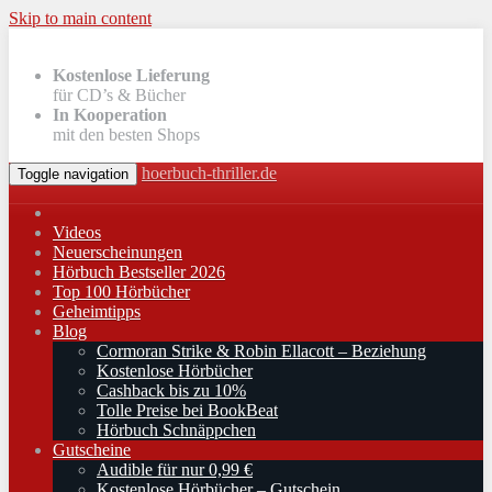
Skip to main content
Kostenlose Lieferung
für CD’s & Bücher
In Kooperation
mit den besten Shops
hoerbuch-thriller.de
Toggle navigation
Videos
Neuerscheinungen
Hörbuch Bestseller 2026
Top 100 Hörbücher
Geheimtipps
Blog
Cormoran Strike & Robin Ellacott – Beziehung
Kostenlose Hörbücher
Cashback bis zu 10%
Tolle Preise bei BookBeat
Hörbuch Schnäppchen
Gutscheine
Audible für nur 0,99 €
Kostenlose Hörbücher – Gutschein