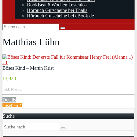
BookBeat 6 Wochen kostenlos
Hörbuch Gutscheine bei Thalia
Hörbuch Gutscheine bei eBook.de
Matthias Lühn
Böses Kind – Martin Krist
13,92 €
inkl. MwSt.
Details
ansehen *
Suche