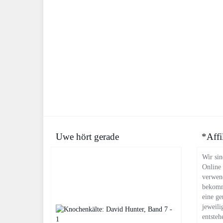
Uwe hört gerade
*Affi
Wir sin
Online
verwend
bekomm
eine ge
jeweili
entsteh