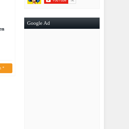
Google Ad
en
n *