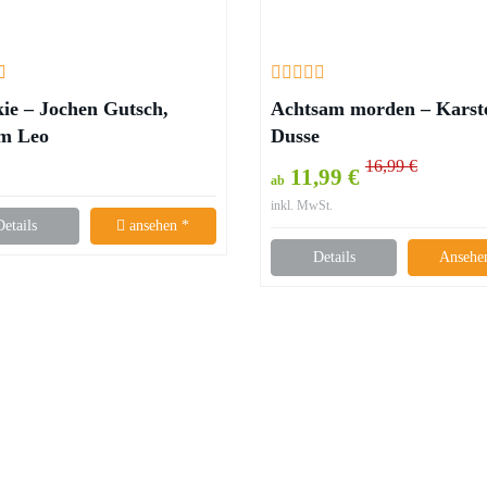
ie – Jochen Gutsch,
Achtsam morden – Karst
m Leo
Dusse
16,99 €
11,99 €
ab
inkl. MwSt.
Details
ansehen *
Details
Ansehe