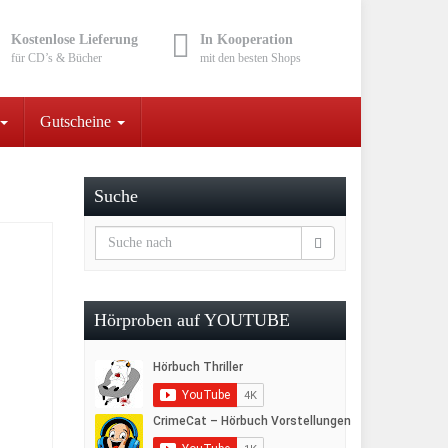
Kostenlose Lieferung
In Kooperation
für CD’s & Bücher
mit den besten Shops
Gutscheine
Suche
Hörproben auf YOUTUBE