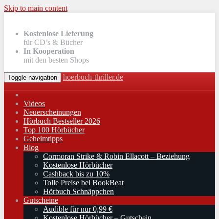
Skip to main content
Kostenlose Lieferung
für CD’s & Bücher
In Kooperation
mit den besten Shops
hoerbuch-thriller.de
Toggle navigation
Videos
Neuerscheinungen
Hörbuch Bestseller 2026
Top 100 Hörbücher
Geheimtipps
Blog
Cormoran Strike & Robin Ellacott – Beziehung
Kostenlose Hörbücher
Cashback bis zu 10%
Tolle Preise bei BookBeat
Hörbuch Schnäppchen
Gutscheine
Audible für nur 0,99 €
Kostenlose Hörbücher – Gutschein