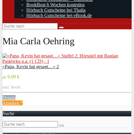
BookBeat 6 Wochen kostenlos
Hörbuch Gutscheine bei Thalia
Hörbuch Gutscheine bei eBook.de
Mia Carla Oehring
»Papa, Kevin hat gesagt…« 2
9,99 €
ab
inkl. MwSt.
Details
Ansehen *
Suche