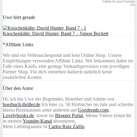
Sidebar für Autor/Sprecher
250
Uwe hört gerade
Knochenkälte: David Hunter, Band 7 – Simon Beckett
*Affiliate Links
Wir sind ein Verbraucherportal und kein Online Shop. Unsere
Empfehlungen verwenden Affiliate Links. Wir bekommen daher im
Falle eines Kaufs, eine geringe Verkaufsprovision vom jeweiligen
Partner Shop. Für dich entstehen dadurch natürlich keine
zusätzlichen Kosten.
Über den Autor
Hi, ich bin Uwe der Begründer, Betreiber und Admin von
hoerbuch-thriller.de
Ich höre ca. 50 Hörbücher im Jahr und schreibe
hierzu Rezensionen unter anderem auf
Goodreads.com
,
Lovelybooks.de
, sowie im
Blogger Portal
. Meine Videos könnt ihr
in meinen
Youtube-Kanal
abonnieren.
Mein Lieblingsautor ist
Carlos Ruiz Zafón