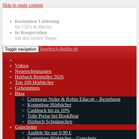
Skip to main content
Kostenlose Lieferung
für CD’s & Bücher
In Kooperation
mit den besten Shops
hoerbuch-thriller.de
Toggle navigation
Videos
Neuerscheinungen
Hörbuch Bestseller 2026
Top 100 Hörbücher
Geheimtipps
Blog
Cormoran Strike & Robin Ellacott – Beziehung
Kostenlose Hörbücher
Cashback bis zu 10%
Tolle Preise bei BookBeat
Hörbuch Schnäppchen
Gutscheine
Audible für nur 0,99 €
Kostenlose Hörbücher – Gutschein