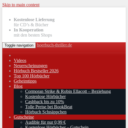
Skip to main content
Kostenlose Lieferung
für CD’s & Bücher
In Kooperation
mit den besten Shops
hoerbuch-thriller.de
Toggle navigation
Videos
Neuerscheinungen
Hörbuch Bestseller 2026
Top 100 Hörbücher
Geheimtipps
Blog
Cormoran Strike & Robin Ellacott – Beziehung
Kostenlose Hörbücher
Cashback bis zu 10%
Tolle Preise bei BookBeat
Hörbuch Schnäppchen
Gutscheine
Audible für nur 0,99 €
Kostenlose Hörbücher – Gutschein