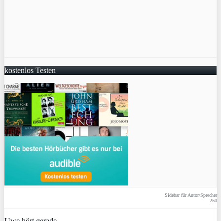
kostenlos Testen
Sidebar für Autor/Sprecher
250
Uwe hört gerade