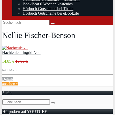
BookBeat 6 Wochen kostenlos
Hörbuch Gutscheine bei Thalia
Hörbuch Gutscheine bei eBook.de
Nellie Fischer-Benson
Nachteule – Ingrid Noll
14,85 €
15,95 €
inkl. MwSt.
Details
ansehen *
Suche
Hörproben auf YOUTUBE