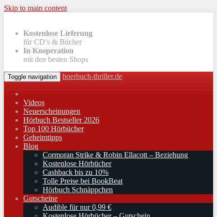
Skip to main content
Kostenlose Lieferung
für CD’s & Bücher
In Kooperation
mit den besten Shops
hoerbuch-thriller.de
Toggle navigation
Videos
Neuerscheinungen
Hörbuch Bestseller 2026
Top 100 Hörbücher
Geheimtipps
Blog
Cormoran Strike & Robin Ellacott – Beziehung
Kostenlose Hörbücher
Cashback bis zu 10%
Tolle Preise bei BookBeat
Hörbuch Schnäppchen
Gutscheine
Audible für nur 0,99 €
Kostenlose Hörbücher – Gutschein