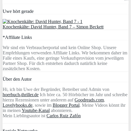
Uwe hört gerade
Knochenkälte: David Hunter, Band 7 – Simon Beckett
*Affiliate Links
Wir sind ein Verbraucherportal und kein Online Shop. Unsere
Empfehlungen verwenden Affiliate Links. Wir bekommen daher im
Falle eines Kaufs, eine geringe Verkaufsprovision vom jeweiligen
Partner Shop. Für dich entstehen dadurch natürlich keine
zusätzlichen Kosten.
Über den Autor
Hi, ich bin Uwe der Begründer, Betreiber und Admin von
hoerbuch-thriller.de
Ich höre ca. 50 Hörbücher im Jahr und schreibe
hierzu Rezensionen unter anderem auf
Goodreads.com
,
Lovelybooks.de
, sowie im
Blogger Portal
. Meine Videos könnt ihr
in meinen
Youtube-Kanal
abonnieren.
Mein Lieblingsautor ist
Carlos Ruiz Zafón
Soziale Netzwerke