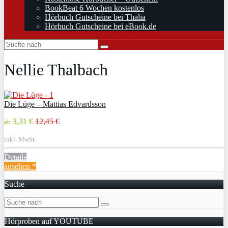
BookBeat 6 Wochen kostenlos
Hörbuch Gutscheine bei Thalia
Hörbuch Gutscheine bei eBook.de
Nellie Thalbach
Die Lüge – Mattias Edvardsson
3,31 €
12,45 €
ab
inkl. MwSt.
Details
ansehen *
Suche
Hörproben auf YOUTUBE