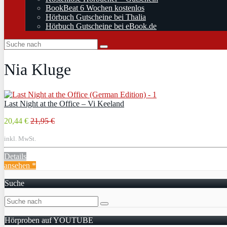
BookBeat 6 Wochen kostenlos
Hörbuch Gutscheine bei Thalia
Hörbuch Gutscheine bei eBook.de
Nia Kluge
Last Night at the Office – Vi Keeland
20,44 €
21,95 €
inkl. MwSt.
Details
ansehen *
Suche
Hörproben auf YOUTUBE