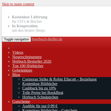
Skip to main content
Kostenlose Lieferung
für CD’s & Bücher
In Kooperation
mit den besten Shops
hoerbuch-thriller.de
Toggle navigation
Videos
Neuerscheinungen
Hörbuch Bestseller 2026
Top 100 Hörbücher
Geheimtipps
Blog
Cormoran Strike & Robin Ellacott – Beziehung
Kostenlose Hörbücher
Cashback bis zu 10%
Tolle Preise bei BookBeat
Hörbuch Schnäppchen
Gutscheine
Audible für nur 0,99 €
Kostenlose Hörbücher – Gutschein