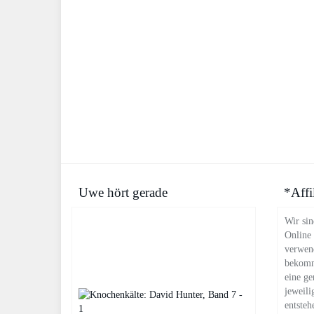
Uwe hört gerade
*Affi
Wir sin
Online
verwend
bekomm
eine ge
jeweili
entsteh