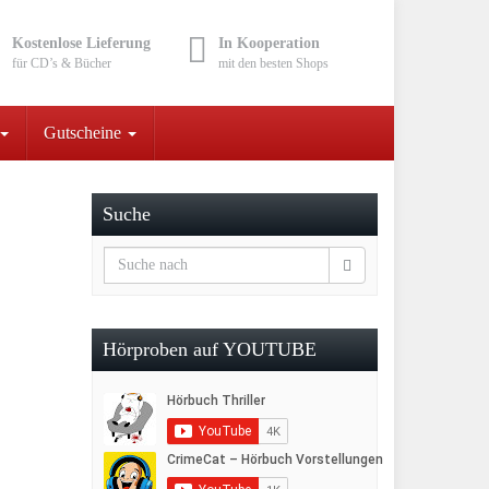
Kostenlose Lieferung
In Kooperation
für CD’s & Bücher
mit den besten Shops
Gutscheine
Suche
Hörproben auf YOUTUBE