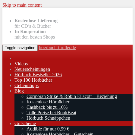
Skip to main content
Kostenlose Lieferung
für CD’s & Bücher
In Kooperation
mit den besten Shops
hoerbuch-thriller.de
Toggle navigation
Videos
Neuerscheinungen
Hörbuch Bestseller 2026
Top 100 Hörbücher
Geheimtipps
Blog
Cormoran Strike & Robin Ellacott – Beziehung
Kostenlose Hörbücher
Cashback bis zu 10%
Tolle Preise bei BookBeat
Hörbuch Schnäppchen
Gutscheine
Audible für nur 0,99 €
Kostenlose Hörbücher – Gutschein