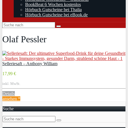
BookBeat 6 Wochen kostenlos
Hörbuch Gutscheine bei Thalia
Hörbuch Gutscheine bei eBook.de
Olaf Pessler
Selleriesaft – Anthony William
17,99 €
inkl. MwSt.
Details
ansehen *
Suche