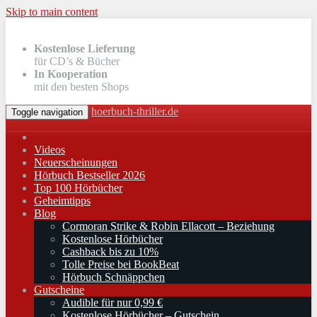
Skip to main content
Kostenlose Lieferung
für CD’s & Bücher
In Kooperation
mit den besten Shops
hoerbuch-thriller.de
Toggle navigation
Videos
Neuerscheinungen
Hörbuch Bestseller 2026
Top 100 Hörbücher
Geheimtipps
Blog
Cormoran Strike & Robin Ellacott – Beziehung
Kostenlose Hörbücher
Cashback bis zu 10%
Tolle Preise bei BookBeat
Hörbuch Schnäppchen
Gutscheine
Audible für nur 0,99 €
Kostenlose Hörbücher – Gutschein