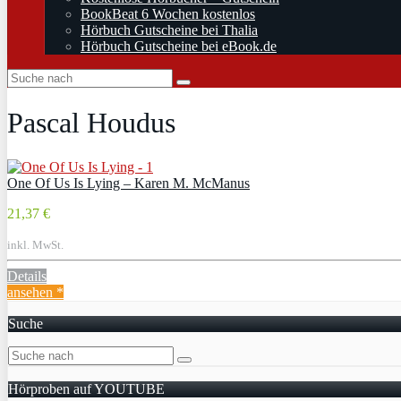
BookBeat 6 Wochen kostenlos
Hörbuch Gutscheine bei Thalia
Hörbuch Gutscheine bei eBook.de
Pascal Houdus
One Of Us Is Lying – Karen M. McManus
21,37 €
inkl. MwSt.
Details
ansehen *
Suche
Hörproben auf YOUTUBE