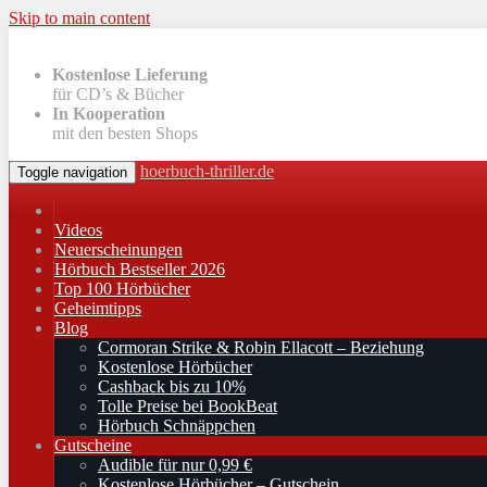
Skip to main content
Kostenlose Lieferung
für CD’s & Bücher
In Kooperation
mit den besten Shops
hoerbuch-thriller.de
Toggle navigation
Videos
Neuerscheinungen
Hörbuch Bestseller 2026
Top 100 Hörbücher
Geheimtipps
Blog
Cormoran Strike & Robin Ellacott – Beziehung
Kostenlose Hörbücher
Cashback bis zu 10%
Tolle Preise bei BookBeat
Hörbuch Schnäppchen
Gutscheine
Audible für nur 0,99 €
Kostenlose Hörbücher – Gutschein