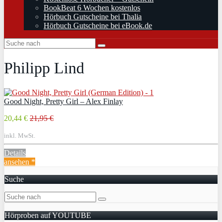
BookBeat 6 Wochen kostenlos
Hörbuch Gutscheine bei Thalia
Hörbuch Gutscheine bei eBook.de
Philipp Lind
Good Night, Pretty Girl – Alex Finlay
20,44 €
21,95 €
inkl. MwSt.
Details
ansehen *
Suche
Hörproben auf YOUTUBE