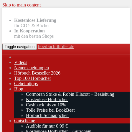
Skip to main content
Kostenlose Lieferung
für CD’s & Bücher
In Kooperation
mit den besten Shops
hoerbuch-thriller.de
Toggle navigation
Videos
Neuerscheinungen
Hörbuch Bestseller 2026
Top 100 Hörbücher
Geheimtipps
Blog
Cormoran Strike & Robin Ellacott – Beziehung
Kostenlose Hörbücher
Cashback bis zu 10%
Tolle Preise bei BookBeat
Hörbuch Schnäppchen
Gutscheine
Audible für nur 0,99 €
Kostenlose Hörbücher – Gutschein