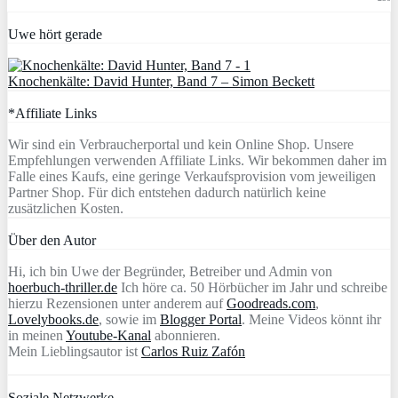
Uwe hört gerade
Knochenkälte: David Hunter, Band 7 – Simon Beckett
*Affiliate Links
Wir sind ein Verbraucherportal und kein Online Shop. Unsere
Empfehlungen verwenden Affiliate Links. Wir bekommen daher im
Falle eines Kaufs, eine geringe Verkaufsprovision vom jeweiligen
Partner Shop. Für dich entstehen dadurch natürlich keine
zusätzlichen Kosten.
Über den Autor
Hi, ich bin Uwe der Begründer, Betreiber und Admin von
hoerbuch-thriller.de
Ich höre ca. 50 Hörbücher im Jahr und schreibe
hierzu Rezensionen unter anderem auf
Goodreads.com
,
Lovelybooks.de
, sowie im
Blogger Portal
. Meine Videos könnt ihr
in meinen
Youtube-Kanal
abonnieren.
Mein Lieblingsautor ist
Carlos Ruiz Zafón
Soziale Netzwerke