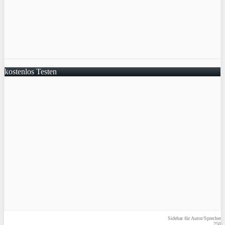
kostenlos Testen
Sidebar für Autor/Sprecher
250