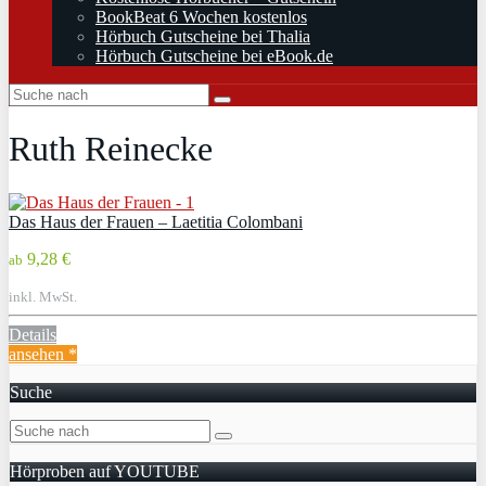
BookBeat 6 Wochen kostenlos
Hörbuch Gutscheine bei Thalia
Hörbuch Gutscheine bei eBook.de
Ruth Reinecke
Das Haus der Frauen – Laetitia Colombani
9,28 €
ab
inkl. MwSt.
Details
ansehen *
Suche
Hörproben auf YOUTUBE