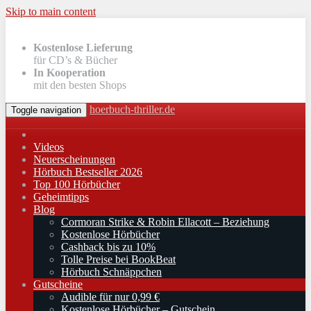
Skip to main content
Kostenlose Lieferung
für CD’s & Bücher
In Kooperation
mit den besten Shops
hoerbuch-thriller.de
Toggle navigation
Videos
Neuerscheinungen
Hörbuch Bestseller 2026
Top 100 Hörbücher
Geheimtipps
Blog
Cormoran Strike & Robin Ellacott – Beziehung
Kostenlose Hörbücher
Cashback bis zu 10%
Tolle Preise bei BookBeat
Hörbuch Schnäppchen
Gutscheine
Audible für nur 0,99 €
Kostenlose Hörbücher – Gutschein