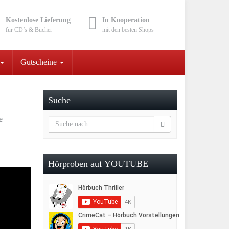
Kostenlose Lieferung
In Kooperation
für CD’s & Bücher
mit den besten Shops
Gutscheine
Suche
e
Hörproben auf YOUTUBE