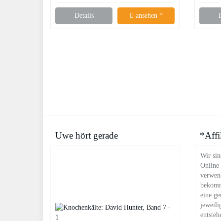
Details
ansehen *
Uwe hört gerade
*Affi
Wir sin
Online
verwend
bekomm
eine ge
jeweili
entsteh