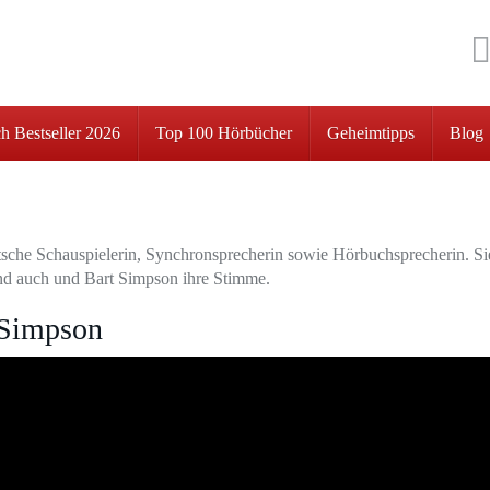
h Bestseller 2026
Top 100 Hörbücher
Geheimtipps
Blog
tsche Schauspielerin, Synchronsprecherin sowie Hörbuchsprecherin. Si
d auch und Bart Simpson ihre Stimme.
 Simpson