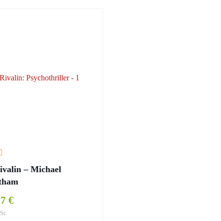
ivalin – Michael
tham
7 €
St.