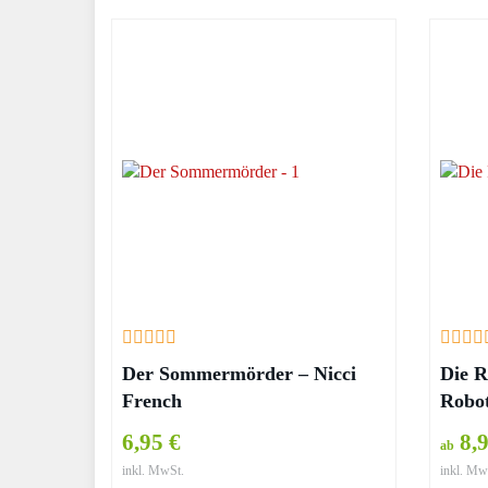
Der Sommermörder – Nicci
Die R
French
Robo
6,95 €
8,9
ab
inkl. MwSt.
inkl. Mw