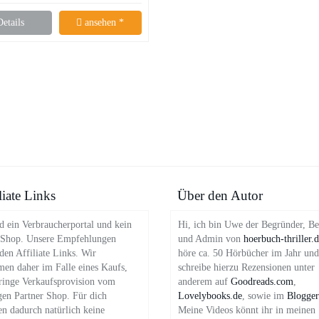
Details
ansehen *
liate Links
Über den Autor
d ein Verbraucherportal und kein
Hi, ich bin Uwe der Begründer, Be
 Shop. Unsere Empfehlungen
und Admin von
hoerbuch-thriller.
en Affiliate Links. Wir
höre ca. 50 Hörbücher im Jahr und
en daher im Falle eines Kaufs,
schreibe hierzu Rezensionen unter
ringe Verkaufsprovision vom
anderem auf
Goodreads.com
,
gen Partner Shop. Für dich
Lovelybooks.de
, sowie im
Blogger
en dadurch natürlich keine
Meine Videos könnt ihr in meinen