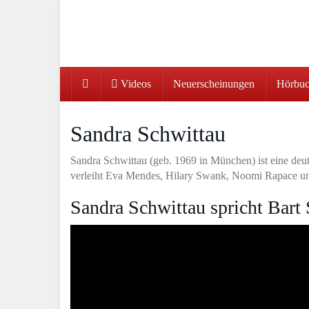
Skip
to
main
content
Videos
Neuerscheinungen
Hörbuc
Sandra Schwittau
Sandra Schwittau (geb. 1969 in München) ist eine deu
verleiht Eva Mendes, Hilary Swank, Noomi Rapace un
Sandra Schwittau spricht Bart