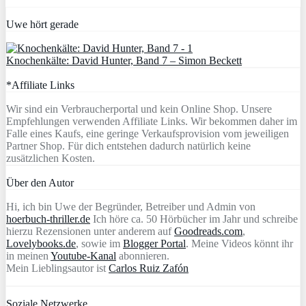
Uwe hört gerade
Knochenkälte: David Hunter, Band 7 – Simon Beckett
*Affiliate Links
Wir sind ein Verbraucherportal und kein Online Shop. Unsere
Empfehlungen verwenden Affiliate Links. Wir bekommen daher im
Falle eines Kaufs, eine geringe Verkaufsprovision vom jeweiligen
Partner Shop. Für dich entstehen dadurch natürlich keine
zusätzlichen Kosten.
Über den Autor
Hi, ich bin Uwe der Begründer, Betreiber und Admin von
hoerbuch-thriller.de
Ich höre ca. 50 Hörbücher im Jahr und schreibe
hierzu Rezensionen unter anderem auf
Goodreads.com
,
Lovelybooks.de
, sowie im
Blogger Portal
. Meine Videos könnt ihr
in meinen
Youtube-Kanal
abonnieren.
Mein Lieblingsautor ist
Carlos Ruiz Zafón
Soziale Netzwerke