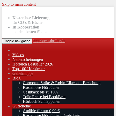
Skip to main content
Kostenlose Lieferung
für CD’s & Bücher
In Kooperation
mit den besten Shops
hoerbuch-thriller.de
Toggle navigation
Videos
Neuerscheinungen
Hörbuch Bestseller 2026
Top 100 Hörbücher
Geheimtipps
Blog
Cormoran Strike & Robin Ellacott – Beziehung
Kostenlose Hörbücher
Cashback bis zu 10%
Tolle Preise bei BookBeat
Hörbuch Schnäppchen
Gutscheine
Audible für nur 0,99 €
Kostenlose Hörbücher – Gutschein