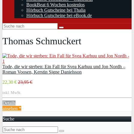
BookBeat 6 Wochen kostenlos
Hörbuch Gutscheine bei Thalia
Hörbuch Gutscheine bei eBook.de
Thomas Schmuckert
Tode, die wir sterben: Ein Fall für Svea Karhuu und Jon Nordh –
Roman Voosen, Kerstin Signe Danielsson
22,30 €
23,95 €
inkl. MwSt.
Details
ansehen *
Suche